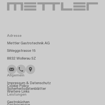
Adresse
Mettler Gastrotechnik AG
Sihleggstrasse 15
Schreiben
Anrufen
Kopieren
Kopieren
8832 Wollerau SZ
Allgemein
Impressum & Datenschutz
Cookie Policy
Sicherheitsdatenblätter
Weitere Links
Leistungen
Gastroküchen
Gastroservice