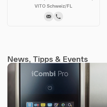
Schreiben
Kopieren
Anrufen
Kopieren
VITO Schweiz/FL
News, Tipps & Events