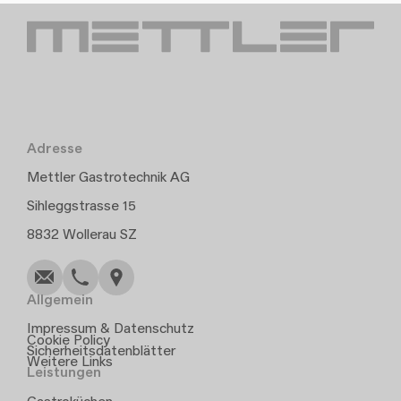
Adresse
Mettler Gastrotechnik AG
Sihleggstrasse 15
Schreiben
Anrufen
Kopieren
Kopieren
8832 Wollerau SZ
Allgemein
Impressum & Datenschutz
Cookie Policy
Sicherheitsdatenblätter
Weitere Links
Leistungen