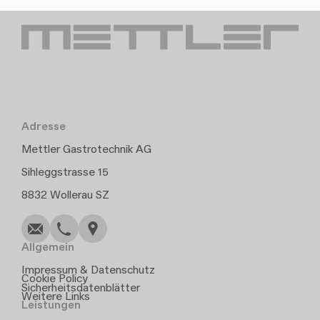
Adresse
Mettler Gastrotechnik AG
Sihleggstrasse 15
Schreiben
Anrufen
Kopieren
Kopieren
8832 Wollerau SZ
Allgemein
Impressum & Datenschutz
Cookie Policy
Sicherheitsdatenblätter
Weitere Links
Leistungen