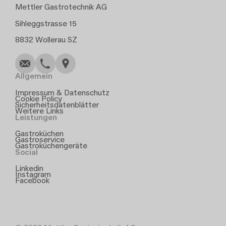
Mettler Gastrotechnik AG
Sihleggstrasse 15
Schreiben
Anrufen
Kopieren
Kopieren
8832 Wollerau SZ
Allgemein
Impressum & Datenschutz
Cookie Policy
Sicherheitsdatenblätter
Weitere Links
Leistungen
Gastroküchen
Gastroservice
Gastroküchengeräte
Social
Linkedin
Instagram
Facebook