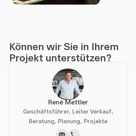
Können wir Sie in Ihrem
Projekt unterstützen?
René Mettler
Geschäftsführer, Leiter Verkauf,
Schreiben
Kopieren
Anrufen
Kopieren
Beratung, Planung, Projekte